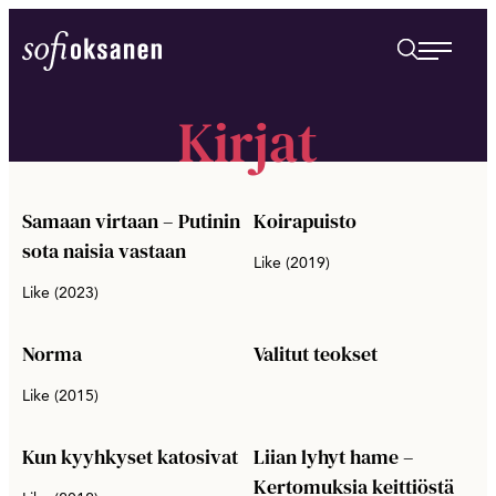
Siirry
suoraan
Sofi Oksanen
sisältöön
Kirjat
Samaan virtaan – Putinin
Koirapuisto
sota naisia vastaan
Like (2019)
Like (2023)
Norma
Valitut teokset
Like (2015)
Kun kyyhkyset katosivat
Liian lyhyt hame –
Kertomuksia keittiöstä