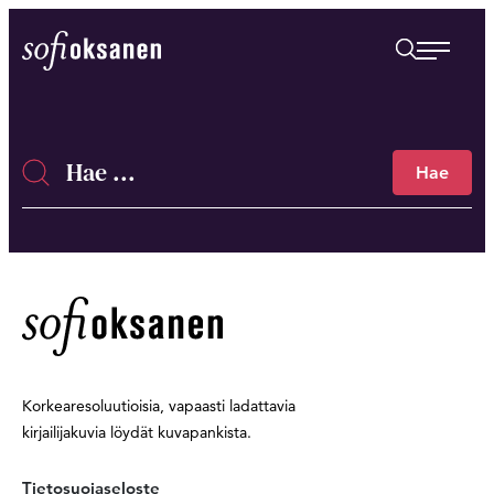
Siirry
suoraan
Sofi Oksanen
sisältöön
Hae
Haku
Korkearesoluutioisia, vapaasti ladattavia
kirjailijakuvia löydät kuvapankista.
Tietosuojaseloste