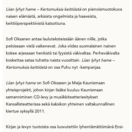
Liian lyhyt hame – Kertomuksia keittiöstä
on pienoismuotokuva
naisen elämästä, arkisista ongelmista ja haaveista,
keittiöperspektiivistä katsottuna.
Sofi Oksanen antaa lauluteksteissään äänen niille, jotka
peloissaan vielä vaikenevat. Joka viides suomalainen nainen
kokee arjessaan henkistä tai fyysistä väkivaltaa. Perheväkivalta
koskettaa sataa tuhatta naista vuosittain.
Liian lyhyt hame –
Kertomuksia keittiöstä
on osa Puhu nyt -kampanjaa.
Liian lyhyt hame
on Sofi Oksasen ja Maija Kaunismaan
yhteisprojekti, johon kirjan lisäksi kuuluu Kaunismaan
samanniminen CD-levy ja musiikkiteatteriesitykset
Kansallisteatterissa sekä kaksikon yhteinen valtakunnallinen
kiertue syksyllä 2011.
Kirjan ja levyn tuotoista osa luovutettiin lyhentämättömänä Ensi-