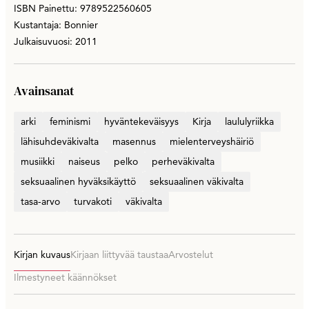
ISBN Painettu: 9789522560605
Kustantaja: Bonnier
Julkaisuvuosi: 2011
Avainsanat
arki
feminismi
hyväntekeväisyys
Kirja
laululyriikka
lähisuhdeväkivalta
masennus
mielenterveyshäiriö
musiikki
naiseus
pelko
perheväkivalta
seksuaalinen hyväksikäyttö
seksuaalinen väkivalta
tasa-arvo
turvakoti
väkivalta
Kirjan kuvaus
Kirjaan liittyvää taustaa
Arvostelut
Ilmestyneet käännökset