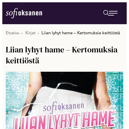
Siirry
suoraan
Sofi Oksanen
sisältöön
Etusivu
Kirjat
Liian lyhyt hame – Kertomuksia keittiöstä
Liian lyhyt hame – Kertomuksia
keittiöstä