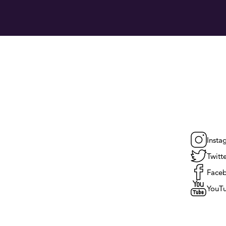
Insta
Twitt
Face
YouT