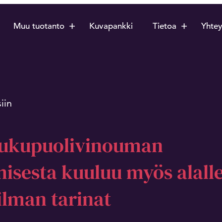
Muu tuotanto
Kuvapankki
Tietoa
Yhtey
iin
sukupuolivinouman
sesta kuuluu myös alalle
ilman tarinat