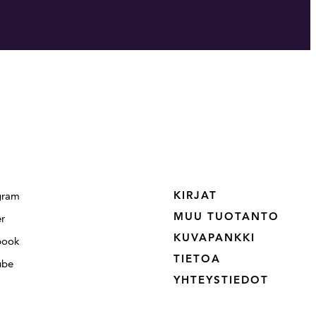
KIRJAT
gram
MUU TUOTANTO
er
KUVAPANKKI
book
TIETOA
ube
YHTEYSTIEDOT