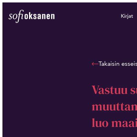
Siirry
suoraan
Sofi Oksanen
Kirjat
sisältöön
Takaisin esseis
Vastuu 
muuttami
luo maa