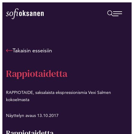
Siirry
suoraan
Sofi Oksanen
sisältöön
Takaisin esseisiin
Rappiotaidetta
RAPPIOTAIDE, saksalaista ekspressionismia Vexi Salmen
kokoelmasta
Näyttelyn avaus 13.10.2017
Rappiotaidetta