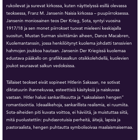
rukoilevat ja surevat kirkossa, kuten näyttelyssä esillä olevassa
teoksessa, Franz M. Jansenin Naisia kirkossa – puupiirroksessa.
Jansenin moniosainen teos Der Krieg, Sota, syntyi vuosina
1917/18 ja sen monet piirrokset tuovat mieleeni keskiajalla
suositun, Mustan Surman siivittämän aiheen, Dance Macabren,
Kuolemantanssin, jossa henkilöitynyt kuolema johdatti tanssivien
hahmojen joukkoa hautaan. Jansenin Der Kriegissä kuolemaa
edustava pääkallo on grafiikkasalkun otsikkolehdellä, kuolevien
joukot seuraavat salkun vedoksissa.
Tällaiset teokset eivät sopineet Hitlerin Saksaan, ne sotivat
diktatuurin ihannekuvaa, esteettisiä käsityksiä ja naiskuvaa
vastaan. Hitler halusi sankarillisuutta ja “saksalaisen hengen”
romantisointia. Ideaalikehoja, sankarillista realismia, ei ruumiita.
Sota-aiheiden piti kuvata voittoa, ei häviötä, ja muistuttaa siitä,
mitä puolustettiin: puhdasrotuisia perheitä, äitejä, lapsia ja
pastoraalista, hengen puhtautta symbolisoivaa maalaismaisemaa.