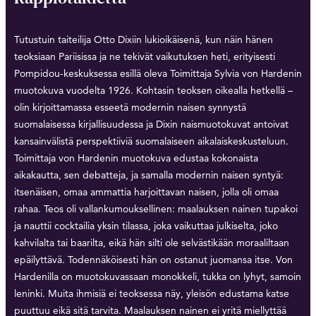
Tutustuin taiteilija Otto Dixiin lukioikäisenä, kun näin hänen
teoksiaan Pariisissa ja ne tekivät vaikutuksen heti, erityisesti
Pompidou-keskuksessa esillä oleva Toimittaja Sylvia von Hardenin
muotokuva vuodelta 1926. Kohtasin teoksen oikealla hetkellä –
olin kirjoittamassa esseetä modernin naisen synnystä
suomalaisessa kirjallisuudessa ja Dixin naismuotokuvat antoivat
kansainvälistä perspektiiviä suomalaiseen aikalaiskeskusteluun.
Toimittaja von Hardenin muotokuva edustaa kokonaista
aikakautta, sen debatteja, ja samalla modernin naisen syntyä:
itsenäisen, omaa ammattia harjoittavan naisen, jolla oli omaa
rahaa. Teos oli vallankumouksellinen: maalauksen nainen tupakoi
ja nauttii cocktailia yksin tilassa, joka vaikuttaa julkiselta, joko
kahvilalta tai baarilta, eikä hän silti ole selvästikään moraaliltaan
epäilyttävä. Todennäköisesti hän on ostanut juomansa itse. Von
Hardenilla on muotokuvassaan monokkeli, tukka on lyhyt, samoin
leninki. Muita ihmisiä ei teoksessa näy, yleisön edustama katse
puuttuu eikä sitä tarvita. Maalauksen nainen ei yritä miellyttää