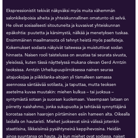
Ekspressionistit tekivät näkyväksi myös muita vähemmän
salonkikelpoisia aiheita ja yhteiskunnallinen omatunto oli selvä.
He olivat sosiaalisesti sitoutuneita ja kuvasivat yhteiskunnan
epäkohtia: puutetta ja kärsimystä, nälkää ja menetyksen tuskaa.
Ensimmäinen maailmansota oli tehnyt heistä myös pasifisteja.
Kokemukset sodasta näkyivät taiteessa ja muistuttivat sodan
hinnasta. Naisen rooli taistelussa on avustaa tai seurata sivusta,
yleisössä, kuten tässä näyttelyssä mukana olevan Gerd Arntzin
teoksissa. Arntzin Urheilupuupiirroksessa nainen seuraa
aitajuoksijaa ja piikkilanka-aitojen yli tismalleen samassa
asennossa säntäävää sotilasta, ja taputtaa, mutta teoksen
asetelma kuvaa muutakin: miehen kulkua – tai juoksua –
syntymästä sotaan ja suoraan kuolemaan. Vasempaan laitaan on
piirretty naishahmo, jonka sukupuolta ja tehtävää synnyttäjänä
korostaa naisen haarojen piirtäminen esiin hameen alta. Oikealla
laidalla on hautaristi. Miehet juoksevat siinä välissä jotenkin
staattisina, liikkeisiinsä pysähtyneinä keppihevosina. Heidän
ainoa suuntansa on hauta. Ja kun miehet ovat sodassa, naiset