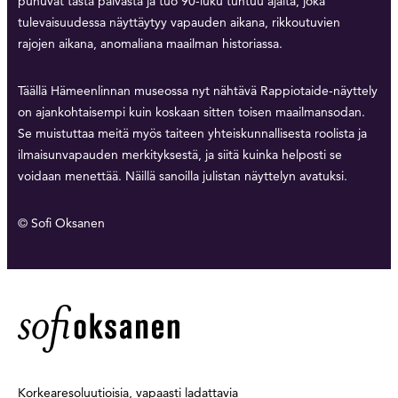
puhuvat tästä päivästä ja tuo 90-luku tuntuu ajalta, joka
tulevaisuudessa näyttäytyy vapauden aikana, rikkoutuvien
rajojen aikana, anomaliana maailman historiassa.
Täällä Hämeenlinnan museossa nyt nähtävä Rappiotaide-näyttely
on ajankohtaisempi kuin koskaan sitten toisen maailmansodan.
Se muistuttaa meitä myös taiteen yhteiskunnallisesta roolista ja
ilmaisunvapauden merkityksestä, ja siitä kuinka helposti se
voidaan menettää. Näillä sanoilla julistan näyttelyn avatuksi.
© Sofi Oksanen
Korkearesoluutioisia, vapaasti ladattavia