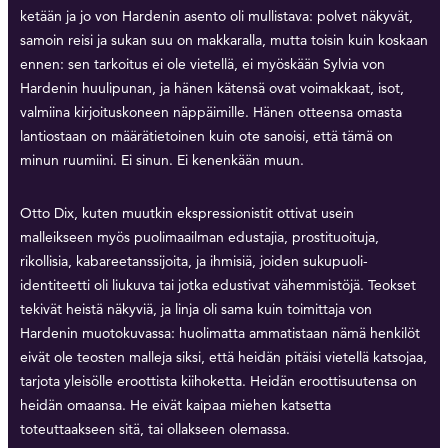
ketään ja jo von Hardenin asento oli mullistava: polvet näkyvät,
samoin reisi ja sukan suu on makkaralla, mutta toisin kuin koskaan
ennen: sen tarkoitus ei ole vietellä, ei myöskään Sylvia von
Hardenin huulipunan, ja hänen kätensä ovat voimakkaat, isot,
valmiina kirjoituskoneen näppäimille. Hänen otteensa omasta
lantiostaan on määrätietoinen kuin ote sanoisi, että tämä on
minun ruumiini. Ei sinun. Ei kenenkään muun.
Otto Dix, kuten muutkin ekspressionistit ottivat usein
malleikseen myös puolimaailman edustajia, prostituoituja,
rikollisia, kabareetanssijoita, ja ihmisiä, joiden sukupuoli-
identiteetti oli liukuva tai jotka edustivat vähemmistöjä. Teokset
tekivät heistä näkyviä, ja linja oli sama kuin toimittaja von
Hardenin muotokuvassa: huolimatta ammatistaan nämä henkilöt
eivät ole teosten malleja siksi, että heidän pitäisi vietellä katsojaa,
tarjota yleisölle eroottista kiihoketta. Heidän eroottisuutensa on
heidän omaansa. He eivät kaipaa miehen katsetta
toteuttaakseen sitä, tai ollakseen olemassa.