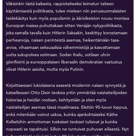
Väkisinkin tästä kaikesta, rappiotaiteeksi leimatun taiteen
käyttämisestä politiikasta, tulee mieleen niin perussuomalaisten
taidekäsitys kuin myös populismin ja äärioikeiston nousu monissa
Euroopan maissa puhuttakaan sitten Venäjän nykypolitiikasta,
joka samalla tavalla kuin Hitlerin Saksakin, keskittyy korostamaan
perhearvoja, naisen perinteistä asemaa, heikentämään tasa-
arvoa, vihaamaan seksuaalisia vähemmistöjä ja kasvattamaan
uutta sukupolvea sotimaan. Sodan ihailu, sotilaan uhrin
glorifiointi ja eurooppalaisen liberaalin demokratian vastustus
olivat Hitlerin asioita, mutta myös Putinin.
Kirjoittaessani lukiolaisena esseetä modernin naisen synnystä ja
katsellessani Otto Dixin teoksia yritin ymmärtää naistaiteilijoiden
historiaa ja heidän rooliaan, kehitystään ja siten myös
naistaiteilijan asemaa tässä maailmassa. Elettiin 90-luvun loppua,
enkä mitenkään voinut uskoa, kuinka ajankohtaiseksi Käthe
Kollwitzhin armottoman tuskaiset teokset tulisivat ja kuinka
nopeasti se tapahtuisi. Silloin ne tuntuivat puhuvan eilisestä. Nyt