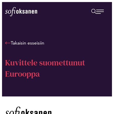
Siirry
suoraan
Sofi Oksanen
sisältöön
Takaisin esseisiin
Kuvittele suomettunut
Eurooppa