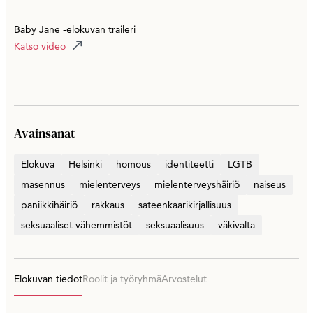
Baby Jane -elokuvan traileri
Katso video
Avainsanat
Elokuva
Helsinki
homous
identiteetti
LGTB
masennus
mielenterveys
mielenterveyshäiriö
naiseus
paniikkihäiriö
rakkaus
sateenkaarikirjallisuus
seksuaaliset vähemmistöt
seksuaalisuus
väkivalta
Elokuvan tiedot
Roolit ja työryhmä
Arvostelut