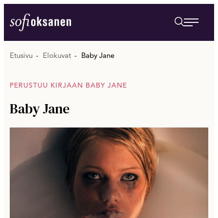
Siirry
suoraan
Sofi Oksanen
sisältöön
Etusivu
Elokuvat
Baby Jane
PERUSTUU KIRJAAN BABY JANE
Baby Jane