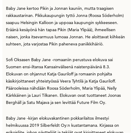
Baby Jane kertoo Pikin ja Jonnan kauniin, mutta traagisen
rakkaustarinan. Pikkukaupungin tyttö Jonna (Roosa Söderholm)
saapuu Helsingin Kallioon ja uppoaa kaupungin sykkeeseen.
Eräänä kesäyönä hän tapaa Pikin (Maria Ylipää), ihmeellisen
naisen, jonka itsevarmuus lumoaa Jonnan. He aloittavat kiihkeän
suhteen, jota varjostaa Pikin paheneva paniikkihäiriö.
Sofi Oksasen Baby Jane -romaaniin perustuva elokuva sai
Suomen ensi-iltansa Kansainvälisenä naistenpäivänä 8.3.
Elokuvan on ohjannut Katja Gauriloff ja romaanin pohjalta
käsikirjoittaneet yhteistyössä Veera Tyhtilä ja Katja Gauriloff.
Päärooleissa nähdään Roosa Söderholm, Maria Ylipää, Nelly
Kärkkäinen ja Lauri Tilkanen. Elokuvan ovat tuottaneet Joonas
Berghäll ja Satu Majava ja sen levittää Future Film Oy.
Baby Jane -kirjan elokuvakantinen pokkarilaitos ilmestyi
helmikuussa 2019 Silberfeldt Oy:n kustantamana. Kirjassa on
erikoisliite, johon näyttelijät ja tekijät ovat kirjoittaneet elokuvan